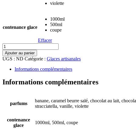
violette
1000ml
500ml
contenance glace
coupe
Effacer
quantité
de
Ajouter au panier
Glaces
UGS :
ND
Catégorie :
Glaces artisanales
de
la
Informations complémentaires
ferme
Grignard
Informations complémentaires
banane, caramel beurre salé, chocolat au lait, chocolat
parfums
stracciatella, vanille, violette
contenance
1000ml, 500ml, coupe
glace