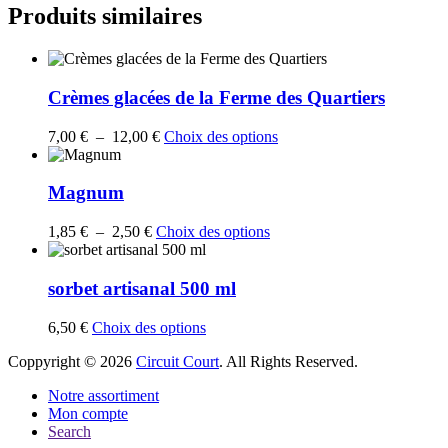
Produits similaires
Crèmes glacées de la Ferme des Quartiers
Plage
Ce
7,00
€
–
12,00
€
Choix des options
de
produit
prix :
a
7,00 €
plusieurs
Magnum
à
variations.
12,00 €
Les
Plage
Ce
1,85
€
–
2,50
€
Choix des options
options
de
produit
peuvent
prix :
a
être
1,85 €
plusieurs
sorbet artisanal 500 ml
choisies
à
variations.
sur
2,50 €
Les
Ce
6,50
€
Choix des options
la
options
produit
page
peuvent
Coppyright © 2026
Circuit Court
. All Rights Reserved.
a
du
être
plusieurs
produit
choisies
Notre assortiment
variations.
sur
Mon compte
Les
la
Search
options
page