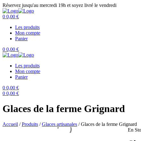
Réservez jusqu'au mercredi 19h et soyez livré le vendredi
0
0,00
€
Les produits
Mon compte
Panier
0
0,00
€
Les produits
Mon compte
Panier
0
0,00
€
0
0,00
€
Glaces de la ferme Grignard
Accueil
/
Produits
/
Glaces artisanales
/
Glaces de la ferme Grignard
En St