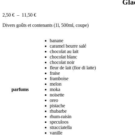
Gla
Plage
2,50
€
–
11,50
€
de
Divers goûts et contenants (1l, 500ml, coupe)
prix :
2,50 €
à
banane
11,50 €
caramel beurre salé
chocolat au lait
chocolat blanc
chocolat noir
fleur de lait (fior di latte)
fraise
framboise
melon
parfums
moka
noisette
oreo
pistache
rhubarbe
rhum-raisin
speculoos
stracciatella
vanille