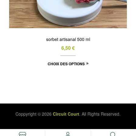
sorbet artisanal 500 ml
6,50
€
Ce
CHOIX DES OPTIONS
produit
a
plusieurs
variations.
Les
options
Coppyright © 2026
Circuit Court
. All Rights Reserved.
peuvent
être
choisies