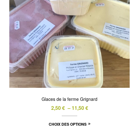
être
choisies
sur
la
page
du
produit
Glaces de la ferme Grignard
Plage
2,50
€
–
11,50
€
de
Ce
CHOIX DES OPTIONS
prix :
produit
2,50 €
a