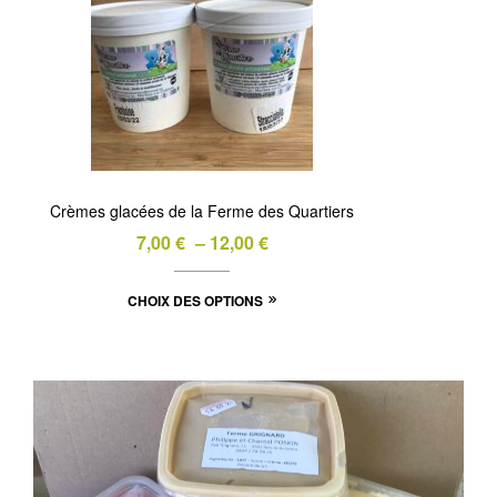
Crèmes glacées de la Ferme des Quartiers
Plage
7,00
€
–
12,00
€
de
Ce
CHOIX DES OPTIONS
prix :
produit
7,00 €
a
à
plusieurs
12,00 €
variations.
Les
options
peuvent