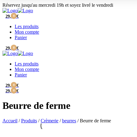
2,50 €
Réservez jusqu'au mercredi 19h et soyez livré le vendredi
à
7,65 €
29,90
8
€
Les produits
Mon compte
Panier
29,90
8
€
Les produits
Mon compte
Panier
29,90
8
€
29,90
8
€
Beurre de ferme
Accueil
/
Produits
/
Crèmerie
/
beurres
/
Beurre de ferme