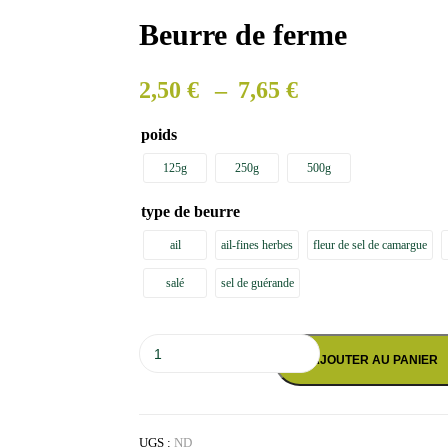
Beurre de ferme
Plage
2,50
€
–
7,65
€
de
poids
prix :
2,50 €
125g
250g
500g
à
type de beurre
7,65 €
ail
ail-fines herbes
fleur de sel de camargue
salé
sel de guérande
quantité
de
AJOUTER AU PANIER
Beurre
de
ferme
UGS :
ND