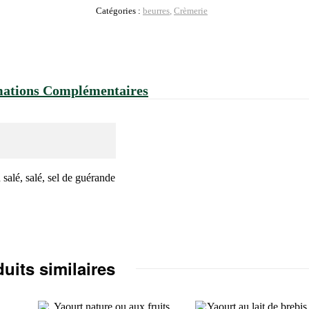
Catégories :
beurres
,
Crèmerie
mations Complémentaires
n salé, salé, sel de guérande
uits similaires