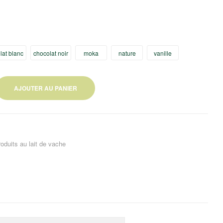
lat blanc
chocolat noir
moka
nature
vanille
AJOUTER AU PANIER
roduits au lait de vache