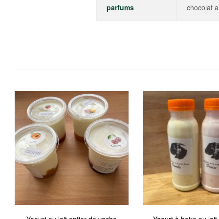
parfums
chocolat a
Yaourt au lait entier de vache
Yaourt à boire au lai