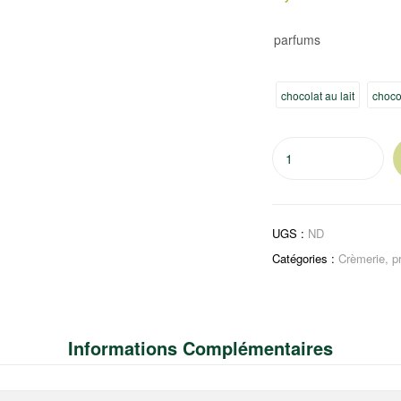
parfums
chocolat au lait
choco
quantité
de
panna
cotta
UGS :
ND
Catégories :
Crèmerie
,
p
Informations Complémentaires