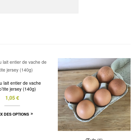
u lait entier de vache
p’tite jersey (140g)
1,05
€
Ce
X DES OPTIONS
produit
a
plusieurs
Œufs (6)