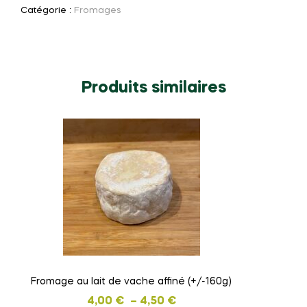
Catégorie :
Fromages
au
lait
battu
250
gr
Produits similaires
Fromage au lait de vache affiné (+/-160g)
Plage
4,00
€
–
4,50
€