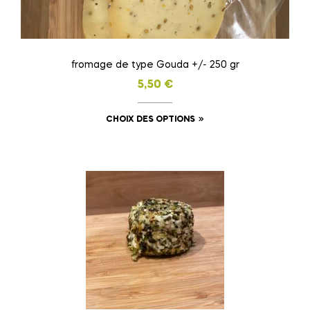
fromage de type Gouda +/- 250 gr
5,50
€
Ce
CHOIX DES OPTIONS
produit
a
plusieurs
variations.
Les
options
peuvent
être
choisies
sur
la