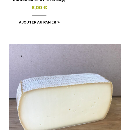
du
8,00
€
produit
AJOUTER AU PANIER