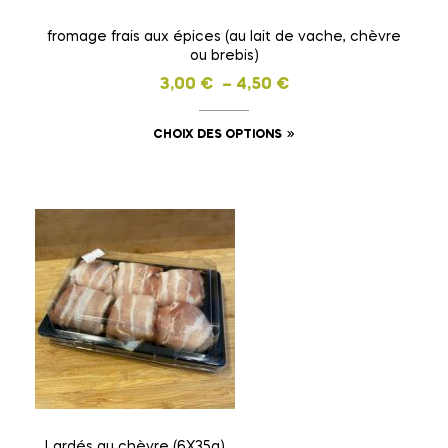
page
fromage frais aux épices (au lait de vache, chèvre
du
ou brebis)
produit
Plage
3,00
€
–
4,50
€
de
Ce
CHOIX DES OPTIONS
prix :
produit
3,00 €
a
à
plusieurs
4,50 €
variations.
Les
options
peuvent
être
choisies
sur
la
page
Lardés au chèvre (6X35g)