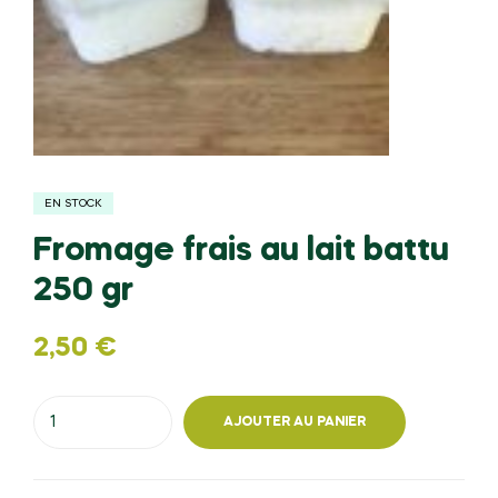
EN STOCK
Fromage frais au lait battu
250 gr
2,50
€
quantité
AJOUTER AU PANIER
de
Fromage
frais