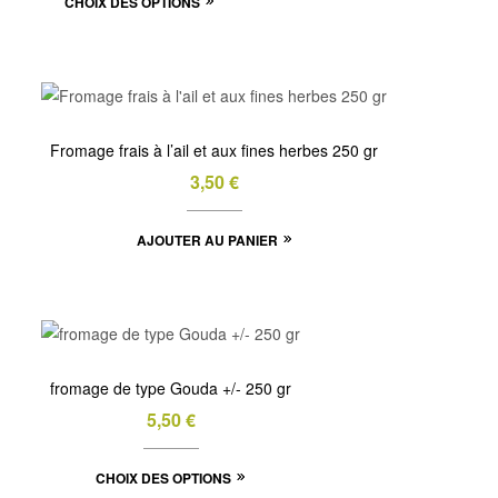
CHOIX DES OPTIONS
produit
a
plusieurs
variations.
Les
Fromage frais à l’ail et aux fines herbes 250 gr
options
3,50
€
peuvent
être
AJOUTER AU PANIER
choisies
sur
la
page
du
fromage de type Gouda +/- 250 gr
produit
5,50
€
Ce
CHOIX DES OPTIONS