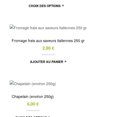
Ce
CHOIX DES OPTIONS
prix :
produit
5,00 €
a
à
plusieurs
10,00 €
variations.
Les
Fromage frais aux saveurs italiennes 250 gr
options
2,90
€
peuvent
être
AJOUTER AU PANIER
choisies
sur
la
page
du
Chapelain (environ 250g)
produit
6,00
€
Ce