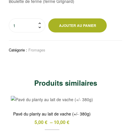
Boulette de ferme (ferme Grignard)
quantité
AJOUTER AU PANIER
de
Fromage
boulette
Catégorie :
Fromages
(250
gr)
Produits similaires
Pavé du planty au lait de vache (+/- 380g)
Plage
5,00
€
–
10,00
€
de