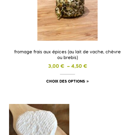
fromage frais aux épices (au lait de vache, chèvre
ou brebis)
Plage
3,00
€
–
4,50
€
de
Ce
CHOIX DES OPTIONS
prix :
produit
3,00 €
a
à
plusieurs
4,50 €
variations.
Les
options
peuvent