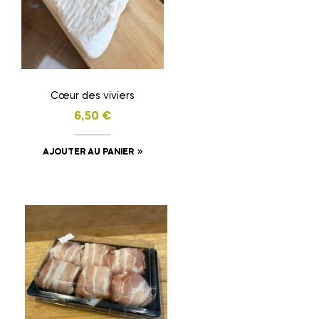
être
choisies
sur
la
page
Cœur des viviers
du
6,50
€
produit
AJOUTER AU PANIER