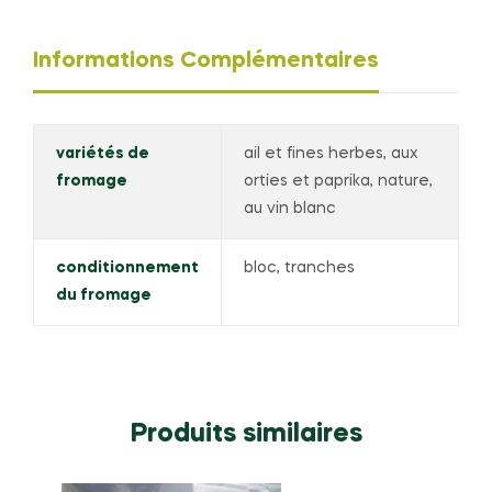
Paulin
+/-
250
Informations Complémentaires
gr
variétés de
ail et fines herbes, aux
fromage
orties et paprika, nature,
au vin blanc
conditionnement
bloc, tranches
du fromage
Produits similaires