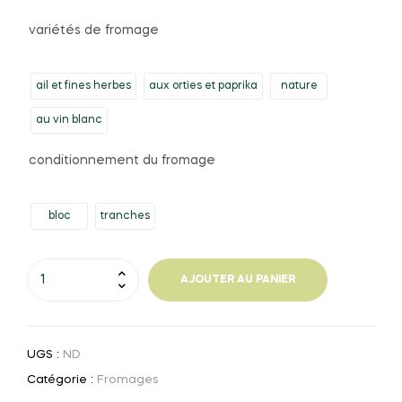
variétés de fromage
ail et fines herbes
aux orties et paprika
nature
au vin blanc
conditionnement du fromage
bloc
tranches
quantité
AJOUTER AU PANIER
de
fromage
de
UGS :
ND
type
Saint
Catégorie :
Fromages