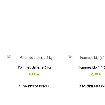
Pommes de terre 5 kg
Pommes bio (+/- 
6,00
€
2,00
€
Ce
CHOIX DES OPTIONS
AJOUTER AU PAN
produit
a
plusieurs