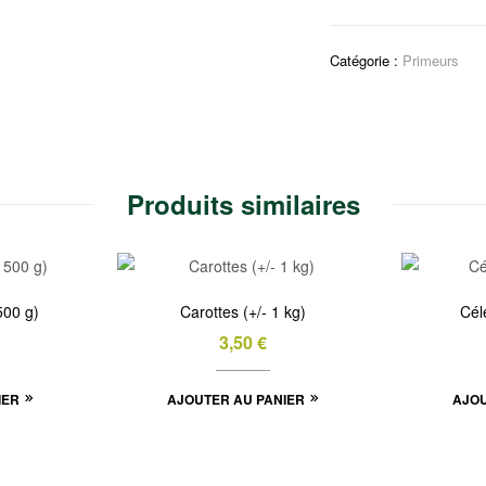
Échalotes
(+/-
Catégorie :
Primeurs
500
g)
Produits similaires
500 g)
Carottes (+/- 1 kg)
Céle
3,50
€
IER
AJOUTER AU PANIER
AJOU