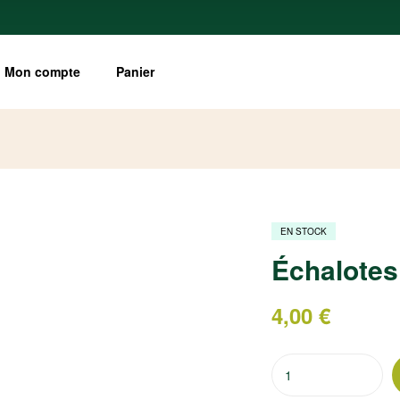
Mon compte
Panier
EN STOCK
Échalotes 
4,00
€
quantité
de