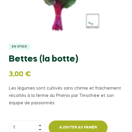
EN STOCK
Bettes (la botte)
3,00
€
Les légumes sont cultivés sans chimie et fraichement
récoltés à la ferme du Phénix par Timothée et son
équipe de passionnés.
quantité
AJOUTER AU PANIER
de