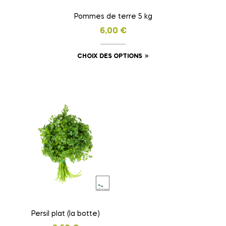
Pommes de terre 5 kg
6,00
€
Ce
CHOIX DES OPTIONS
produit
a
plusieurs
variations.
Les
options
peuvent
être
choisies
sur
la
page
Persil plat (la botte)
du