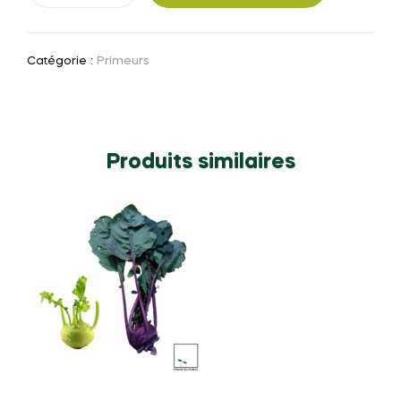
Bettes
(la
Catégorie :
Primeurs
botte)
Produits similaires