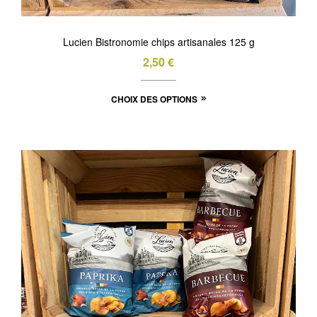
Lucien Bistronomie chips artisanales 125 g
2,50
€
Ce
CHOIX DES OPTIONS
produit
a
plusieurs
variations.
Les
options
peuvent
être
choisies
sur
la
page