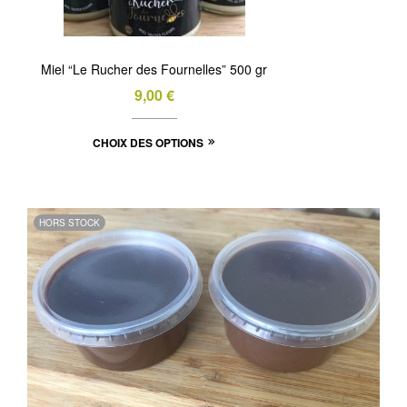
Miel “Le Rucher des Fournelles” 500 gr
9,00
€
Ce
CHOIX DES OPTIONS
produit
a
plusieurs
HORS STOCK
variations.
Les
options
peuvent
être
choisies
sur
la