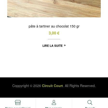
page
du
produit
pâte à tartiner au chocolat 150 gr
3,00
€
LIRE LA SUITE
Coppyright © 2026
Circuit Court
. All Rights Reserved.