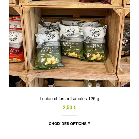
du
produit
Lucien chips artisanales 125 g
2,50
€
Ce
CHOIX DES OPTIONS
produit
a