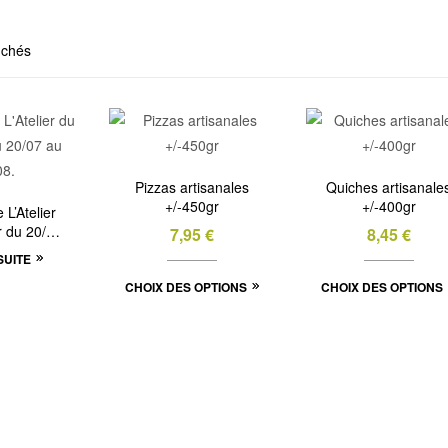
fichés
Pizzas artisanales
Quiches artisanale
+/-450gr
+/-400gr
L’Atelier
 du 20/07
7,95
€
8,45
€
/08.
SUITE
Ce
CHOIX DES OPTIONS
CHOIX DES OPTIONS
produit
a
plusieurs
variations.
Les
options