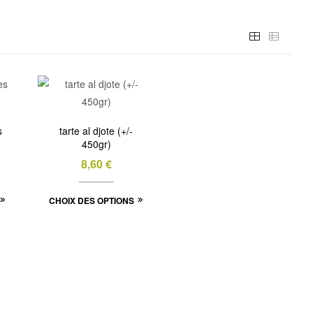
s
tarte al djote (+/-
450gr)
8,60
€
Ce
Ce
CHOIX DES OPTIONS
produit
produit
a
a
plusieurs
plusieurs
variations.
variations.
Les
Les
options
options